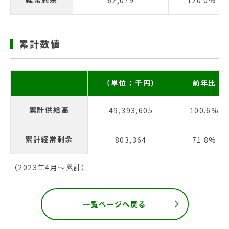
62,079
120.0%
累計数値
（単位：千円）
前年比
累計供給高
49,393,605
100.6%
累計経常剰余
803,364
71.8%
（2023年4月〜累計）
一覧ページへ戻る