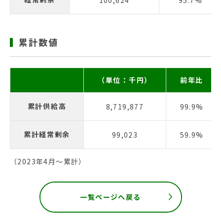
100,624
95.7%
累計数値
（単位：千円）
前年比
累計供給高
8,719,877
99.9%
累計経常剰余
99,023
59.9%
（2023年4月〜累計）
一覧ページへ戻る