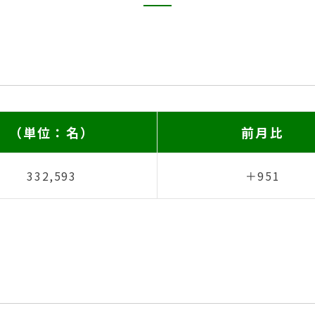
（単位：名）
前月比
332,593
＋951