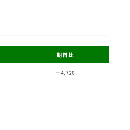
期首比
＋4,728