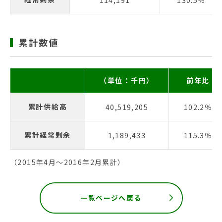
114,191
130.5％
累計数値
（単位：千円）
前年比
累計供給高
40,519,205
102.2％
累計経常剰余
1,189,433
115.3％
（2015年4月〜2016年2月累計）
一覧ページへ戻る