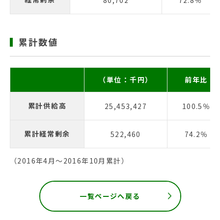
80,702
72.8％
累計数値
（単位：千円）
前年比
累計供給高
25,453,427
100.5％
累計経常剰余
522,460
74.2％
（2016年4月〜2016年10月累計）
一覧ページへ戻る