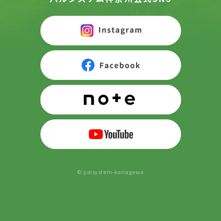
© palsystem-kanagawa