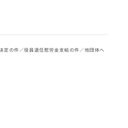
額決定の件／役員退任慰労金支給の件／他団体へ