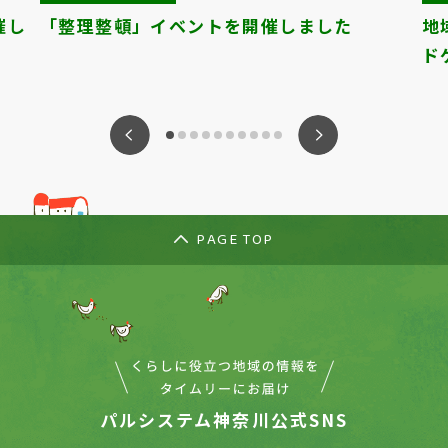
催し
「整理整頓」イベントを開催しました
地
ド
ious
Nex
PAGE TOP
パルシステム神奈川公式SNS