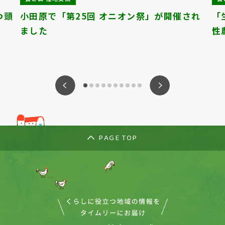
つ頭
小田原で「第25回 オニオン祭」が開催され
「
ました
性
ious
Nex
PAGE TOP