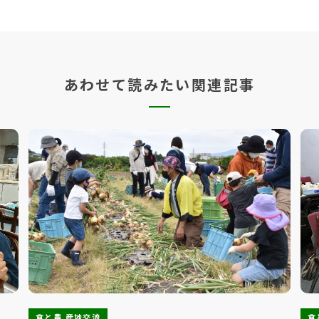
あわせて読みたい関連記事
食と農 産地交流
食