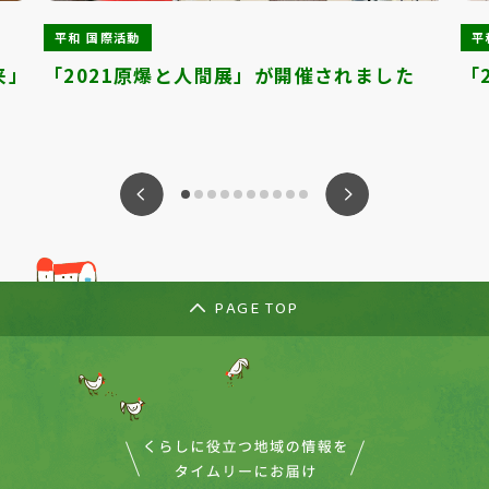
平和 国際活動
平
来」
「2021原爆と人間展」が開催されました
「
ious
Nex
PAGE TOP