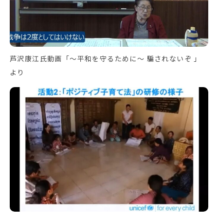
芦沢康江氏動画「～平和を守るために～ 騙されないぞ 」
より