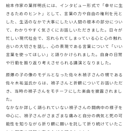
絵本作家の葉祥明氏には、インタビュー形式で「幸せに生
きるためのヒント」として、言葉の力や自由の権利を元と
した、生活のなかで大事にしたい人間の根本の部分につい
て、わかりやすく気さくにお話しいただきました。日々が
忙しい現代社会で、忘れられてしまっている心と心の触れ
合いの大切さを話し、心の表現である言葉について「いい
言葉を使ってほしい」と語りかけられました。自身の日常
や行動を振り返り考えさせられる講演となりました。
原爆の子の像のモデルとなった佐々木禎子さんの甥である
佐々木祐滋氏からは、禎子さんと折鶴についてお話いただ
き、当時の禎子さんをモチーフにした楽曲を披露されまし
た。
なかなか詳しく語られていない禎子さんの闘病中の様子を
中心に、禎子さんがさまざまな痛みと自分の病気と死の可
能性を知りながら折り鶴に願いを託して折り続けていたこ