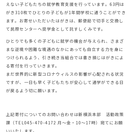
えない子どもたちの就学教育支援を行っています。63円は
がき310枚でひとりの子どもが1年間学校に通うことができ
ます。お寄せいただいたはがきは、郵便局で切手と交換し
て民際センターへ奨学金として託すしくみです。
ひとりでも多くの子どもに就学の機会が与えられ、さまざ
まな逆境や困難な境遇のなかにあっても自立する力を身に
つけられるよう、引き続き当組合では書き損じはがきによ
る寄付を行っていきます。
まだ世界的に新型コロナウィルスの影響が心配される状況
ですが、一日も早く子どもたちが安心して通学ができる日
が戻るよう切に願います。
上記寄付についてのお問い合わせは新横浜本部 活動政策
課（TEL045-470-4172 月～金・10～17時）宛てにお願
いいたします。