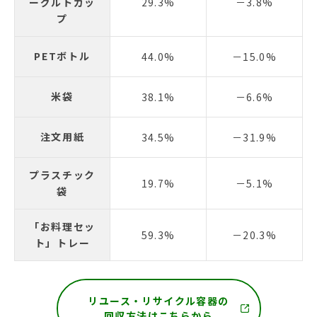
ーグルトカッ
29.3%
－3.8%
プ
PETボトル
44.0%
－15.0%
米袋
38.1%
－6.6%
注文用紙
34.5%
－31.9%
プラスチック
19.7%
－5.1%
袋
「お料理セッ
59.3%
－20.3%
ト」トレー
リユース・リサイクル容器の
回収方法はこちらから