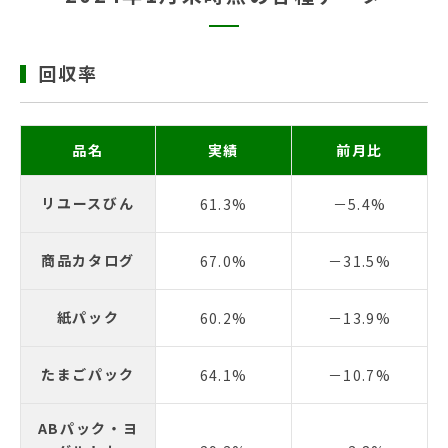
回収率
品名
実績
前月比
リユースびん
61.3%
－5.4%
商品カタログ
67.0%
－31.5%
紙パック
60.2%
－13.9%
たまごパック
64.1%
－10.7%
ABパック・ヨ