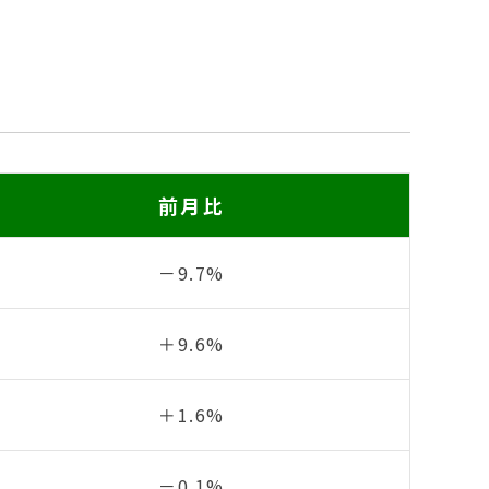
前月比
－9.7%
＋9.6%
＋1.6%
－0.1%