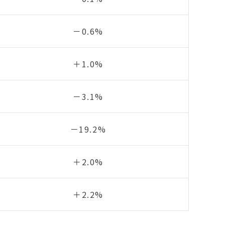
－0.6%
＋1.0%
－3.1%
－19.2%
＋2.0%
＋2.2%