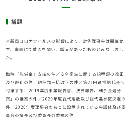
議題
※新型コロナウイルスの影響により、定例理事会は開催せ
ず、書面にて賛否を問い、議決があったものとみなしまし
た。
臨時「慰労金」支給の件／安全衛生に関する規程類の改正
及び廃止の件／規程類一括改正の件／第21回通常総代会へ
付議する「2019年度事業報告書、決算報告、剰余金処分
案」の議案の件／2020年度総代定数及び総代選挙区決定の
件／2020年度理事会のもとに設置されている会議体及び委
員会の議長及び委員長の委嘱の件