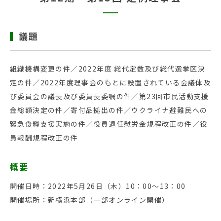
議題
組織機構変更の件／2022年度 総代定数及び総代選挙区決
定の件／2022年度理事会のもとに設置されている会議体及
び委員会の議長及び委員長委嘱の件／第23回市民活動支援
金総額決定の件／寄付品拠出の件／ウクライナ避難民への
緊急食糧支援実施の件／役員退任慰労金規程改正の件／役
員報酬規程改正の件
概要
開催日時：2022年5月26日（木）10：00～13：00
開催場所：新横浜本部（一部オンライン開催）